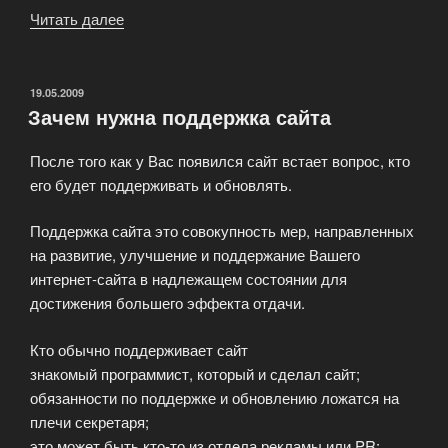
Читать далее
«Кому
выгодно
продвижение
сайтов
ОПУБЛИКОВАНО
19.05.2009
Зачем нужна поддержка сайта
в
Сети»
После того как у Вас появился сайт встает вопрос, кто
его будет поддерживать и обновлять.
Поддержка сайта это совокупность мер, направленных
на развитие, улучшение и поддержание Вашего
интернет-сайта в надлежащем состоянии для
достижения большего эффекта отдачи.
Кто обычно поддерживает сайт
знакомый программист, который и сделал сайт;
обязанности по поддержке и обновлению ложатся на
плечи секретаря;
это может быть кто-то из отдела рекламы или PR;