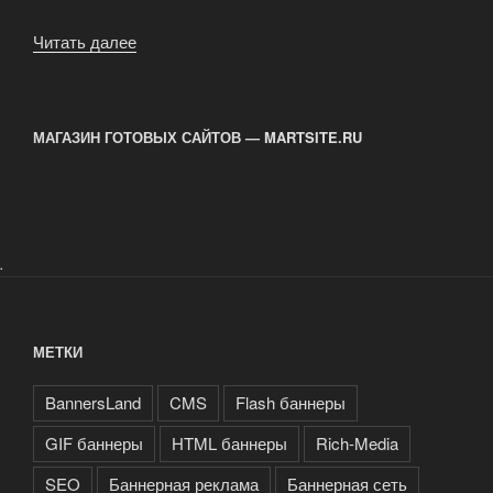
Читать далее
«Продвижение
сайтов
—
Интернет
МАГАЗИН ГОТОВЫХ САЙТОВ — MARTSITE.RU
реклама»
.
МЕТКИ
BannersLand
CMS
Flash баннеры
GIF баннеры
HTML баннеры
Rich-Media
SEO
Баннерная реклама
Баннерная сеть