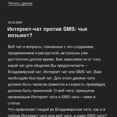
Читать далее
«CMS-
системы
—
динамически
ОПУБЛИКОВАНО
03.02.2009
Интернет-чат против SMS: чья
управляемый
возьмет?
сайт
под
Веб чат и вопросы, связанные с его созданием,
ключ»
продвижением и раскруткой, актуальны уже
достаточно долгое время. Вне зависимости от того,
какой чат для общения Вы предпочитаете –
Владимирский чат, Интернет чат или SMS чат, Вам
необходим быстрый чат. Для этого движок чата
должен быть написан грамотно и скорость провайдра
должна быть приличной. О веб чате, принципах
организации Интернет чата и SMS чата – ниже в
статье.
Что привлекает людей во Владимирском чате, как и в
любом Интернет чате или веб чате, и даже SMS чате?