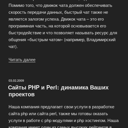
Помимо того, что движок чата должен обеспечивать
скорость передачи данных, быстрый чат также не
является залогом успеха. Движок чата – это его
программная часть, на которой основывается его
быстродействие и что позволяет называть ресурс для
общения «быстрым чатом» (например, Владимирский
чат).
Читать далее
«Интернет-
чат
против
SMS:
ОПУБЛИКОВАНО
03.02.2009
Сайты PHP и Perl: динамика Ваших
чья
проектов
возьмет?»
Наша компания предлагает свои услуги в разработке
сайта php или сайта perl, также мы готовы оказать
услуги в работе с php модулями и php хостингом. Наша
компания имеет один из самых высоких рейтингов в