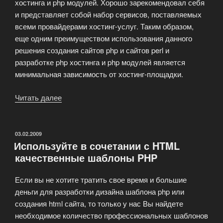
хостинга и php модулей. Хорошо зарекомендовал себя
и представляет собой набор сервисов, поставляемых
всеми провайдерами хостинг-услуг. Таким образом,
еще одним преимуществом использования данного
решения создания сайтов php и сайтов perl и
разработке php хостинга и php модулей является
минимальная зависимость от хостинг-площадки.
Читать далее
«Сайты
PHP
и
Perl:
ОПУБЛИКОВАНО
03.02.2009
Используйте в сочетании с HTML
динамика
качественные шаблоны PHP
Ваших
проектов»
Если вы не хотите тратить свое время и большие
деньги для разработки дизайна шаблона php или
создания html сайта, то только у нас Вы найдете
необходимое количество профессиональных шаблонов