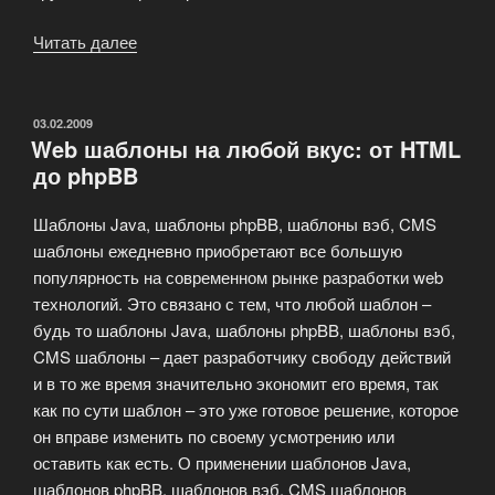
Читать далее
«Используйте
в
сочетании
с
ОПУБЛИКОВАНО
03.02.2009
Web шаблоны на любой вкус: от HTML
HTML
до phpBB
качественные
шаблоны
Шаблоны Java, шаблоны phpBB, шаблоны вэб, CMS
PHP»
шаблоны ежедневно приобретают все большую
популярность на современном рынке разработки web
технологий. Это связано с тем, что любой шаблон –
будь то шаблоны Java, шаблоны phpBB, шаблоны вэб,
CMS шаблоны – дает разработчику свободу действий
и в то же время значительно экономит его время, так
как по сути шаблон – это уже готовое решение, которое
он вправе изменить по своему усмотрению или
оставить как есть. О применении шаблонов Java,
шаблонов phpBB, шаблонов вэб, CMS шаблонов