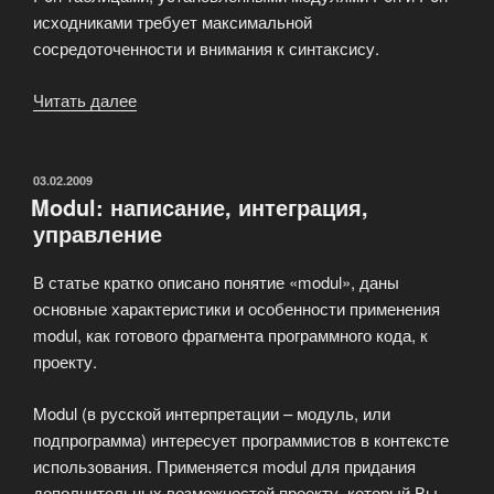
исходниками требует максимальной
сосредоточенности и внимания к синтаксису.
Читать далее
«Perl
как
элемент
интеграции
ОПУБЛИКОВАНО
03.02.2009
Modul: написание, интеграция,
в
управление
Ваш
проект:
В статье кратко описано понятие «modul», даны
готовые
основные характеристики и особенности применения
решения
modul, как готового фрагмента программного кода, к
от
проекту.
профессионалов»
Modul (в русской интерпретации – модуль, или
подпрограмма) интересует программистов в контексте
использования. Применяется modul для придания
дополнительных возможностей проекту, который Вы