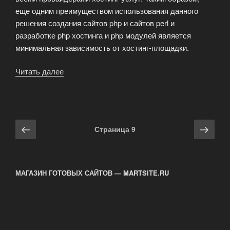
еще одним преимуществом использования данного
решения создания сайтов php и сайтов perl и
разработке php хостинга и php модулей является
минимальная зависимость от хостинг-площадки.
Читать далее
«Сайты
PHP
и
Perl:
динамика
Навигация
Предыдущая
Сле
Страница
9
Ваших
по
страница
стра
проектов»
записям
МАГАЗИН ГОТОВЫХ САЙТОВ — MARTSITE.RU