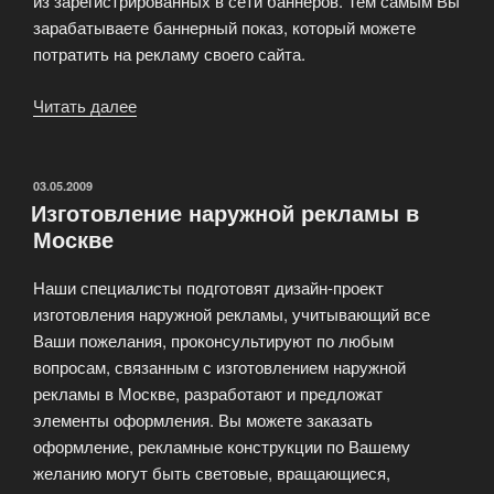
из зарегистрированных в сети баннеров. Тем самым Вы
зарабатываете баннерный показ, который можете
потратить на рекламу своего сайта.
Читать далее
«Банерообмен
—
довольно
мощное
ОПУБЛИКОВАНО
03.05.2009
Изготовление наружной рекламы в
средство
Москве
продвижения
Вашего
Наши специалисты подготовят дизайн-проект
ресурса»
изготовления наружной рекламы, учитывающий все
Ваши пожелания, проконсультируют по любым
вопросам, связанным с изготовлением наружной
рекламы в Москве, разработают и предложат
элементы оформления. Вы можете заказать
оформление, рекламные конструкции по Вашему
желанию могут быть световые, вращающиеся,