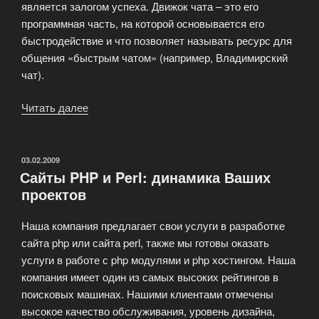
является залогом успеха. Движок чата – это его
программная часть, на которой основывается его
быстродействие и что позволяет называть ресурс для
общения «быстрым чатом» (например, Владимирский
чат).
Читать далее
«Интернет-
чат
против
SMS:
ОПУБЛИКОВАНО
03.02.2009
Сайты PHP и Perl: динамика Ваших
чья
проектов
возьмет?»
Наша компания предлагает свои услуги в разработке
сайта php или сайта perl, также мы готовы оказать
услуги в работе с php модулями и php хостингом. Наша
компания имеет один из самых высоких рейтингов в
поисковых машинах. Нашими клиентами отмечены
высокое качество обслуживания, уровень дизайна,