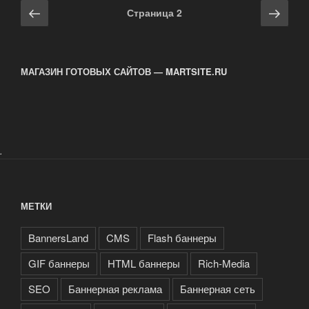
Навигация
Предыдущая
Сле
Страница
2
по
страница
стра
записям
МАГАЗИН ГОТОВЫХ САЙТОВ — MARTSITE.RU
.
МЕТКИ
BannersLand
CMS
Flash баннеры
GIF баннеры
HTML баннеры
Rich-Media
SEO
Баннерная реклама
Баннерная сеть