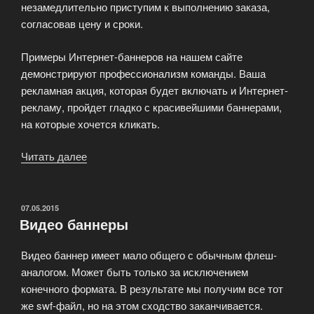
незамедлительно приступим к выполнению заказа,
согласовав цену и сроки.
Примеры Интернет-баннеров на нашем сайте
демонстрируют профессионализм команды. Ваша
рекламная акция, которая будет включать и Интернет-
рекламу, пройдет гладко с красивейшими баннерами,
на которые хочется кликать.
Читать далее
«Примеры
баннеров
для
сайта
ОПУБЛИКОВАНО
07.05.2015
Видео баннеры
как
результат
Видео баннер имеет мало общего с обычным флеш-
нашего
аналогом. Может быть только за исключением
креатива»
конечного формата. В результате мы получим все тот
же swf-файл, но на этом сходство заканчивается.