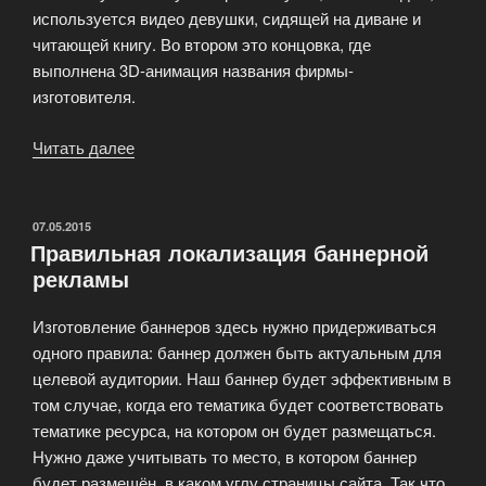
используется видео девушки, сидящей на диване и
читающей книгу. Во втором это концовка, где
выполнена 3D-анимация названия фирмы-
изготовителя.
Читать далее
«Видео
баннеры»
ОПУБЛИКОВАНО
07.05.2015
Правильная локализация баннерной
рекламы
Изготовление баннеров здесь нужно придерживаться
одного правила: баннер должен быть актуальным для
целевой аудитории. Наш баннер будет эффективным в
том случае, когда его тематика будет соответствовать
тематике ресурса, на котором он будет размещаться.
Нужно даже учитывать то место, в котором баннер
будет размещён, в каком углу страницы сайта. Так что