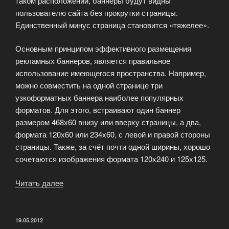
таком расположении, баннеры будут видны
пользователю сайта без прокрутки страницы.
Единственный минус страница становится «тяжелее».
Основным принципом эффективного размещения
рекламных баннеров, является правильное
использование имеющегося пространства. Например,
можно совместить на одной странице три
узкоформатных баннера наиболее популярных
форматов. Для этого, встраивают один баннер
размером 468х60 внизу или вверху страницы, а два,
формата 120х60 или 234х60, с левой и правой стороны
страницы. Также, за счёт почти одной ширины, хорошо
сочетаются изображения формата 120х240 и 125х125.
Читать далее
«Как
правильно
разместить
несколько
ОПУБЛИКОВАНО
19.05.2012