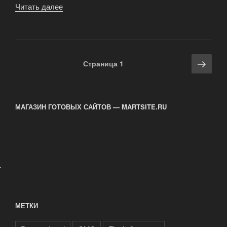
Читать далее
«Дизайн
сайта»
Навигация
Сле
Страница
1
по
стра
записям
МАГАЗИН ГОТОВЫХ САЙТОВ — MARTSITE.RU
.
МЕТКИ