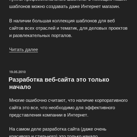
шаблонов можно создавать даже Интернет магазин.
В наличии большая коллекция шаблонов для веб
сайтов всех отраслей и тематик, для деловых проектов
и развлекательных порталов.
Читать далее
«Шаблоны
для
сайтов,
или
ОПУБЛИКОВАНО
19.05.2010
Разработка веб-сайта это только
шаблоны
начало
html
страниц.»
Многие ошибочно считают, что наличие корпоративного
сайта это все, что необходимо для эффективного
представления компании в Интернет.
На самом деле разработка сайта (даже очень
красивого и стильного) это только начало