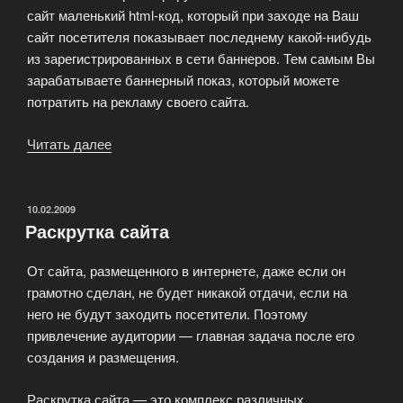
сайт маленький html-код, который при заходе на Ваш
сайт посетителя показывает последнему какой-нибудь
из зарегистрированных в сети баннеров. Тем самым Вы
зарабатываете баннерный показ, который можете
потратить на рекламу своего сайта.
Читать далее
«Банерообмен
—
довольно
мощное
ОПУБЛИКОВАНО
10.02.2009
Раскрутка сайта
средство
продвижения
От сайта, размещенного в интернете, даже если он
Вашего
грамотно сделан, не будет никакой отдачи, если на
ресурса»
него не будут заходить посетители. Поэтому
привлечение аудитории — главная задача после его
создания и размещения.
Раскрутка сайта — это комплекс различных